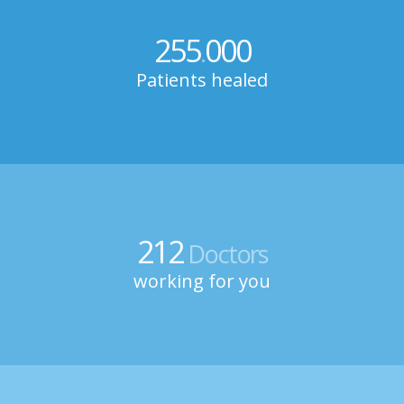
255
000
.
Patients healed
212
Doctors
working for you